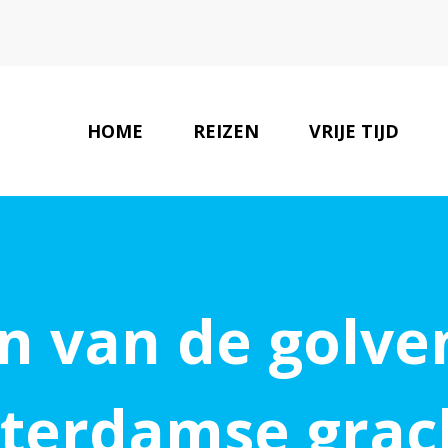
HOME
REIZEN
VRIJE TIJD
n van de golve
terdamse grac