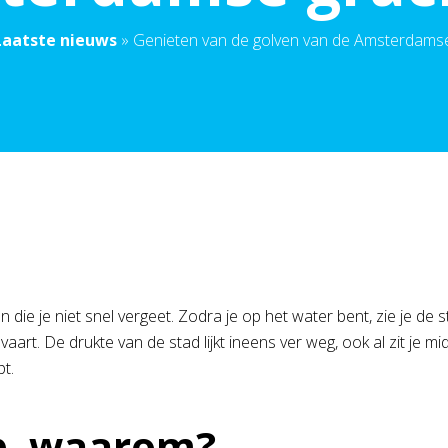
Laatste nieuws
»
Genieten van de golven van de Amsterdams
ie je niet snel vergeet. Zodra je op het water bent, zie je de st
rt. De drukte van de stad lijkt ineens ver weg, ook al zit je mi
pt.
ep, waarom?