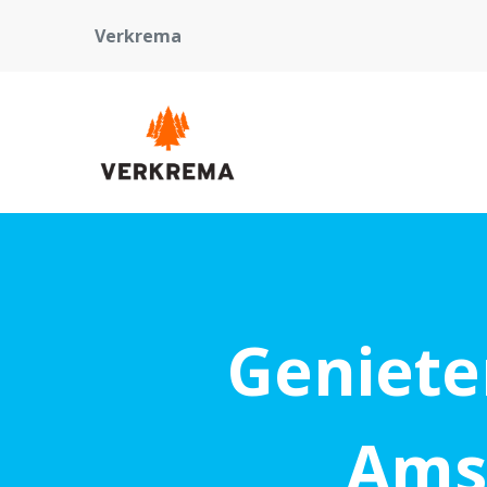
Verkrema
Geniete
Ams