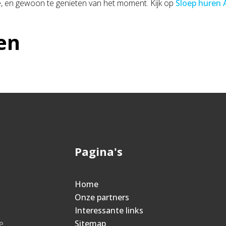
e, en gewoon te genieten van het moment. Kijk op
Sloep huren
en
Pagina's
Home
Onze partners
Interessante links
e
Sitemap