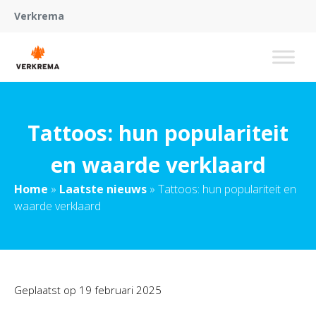
Verkrema
Tattoos: hun populariteit
en waarde verklaard
Home
»
Laatste nieuws
»
Tattoos: hun populariteit en
waarde verklaard
Geplaatst op
19 februari 2025