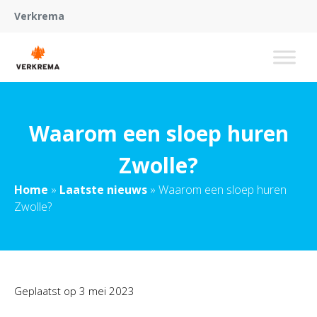
Verkrema
Waarom een sloep huren
Zwolle?
Home
»
Laatste nieuws
»
Waarom een sloep huren
Zwolle?
Geplaatst op
3 mei 2023