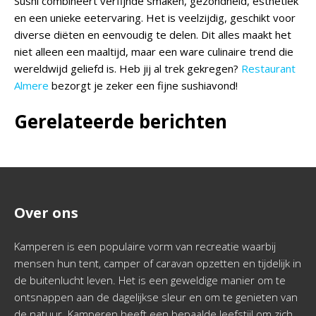
Sushi combineert verfijnde smaken, gezondheid, esthetiek
en een unieke eetervaring. Het is veelzijdig, geschikt voor
diverse diëten en eenvoudig te delen. Dit alles maakt het
niet alleen een maaltijd, maar een ware culinaire trend die
wereldwijd geliefd is. Heb jij al trek gekregen?
Restaurant
Almere
bezorgt je zeker een fijne sushiavond!
Gerelateerde berichten
Over ons
Kamperen is een populaire vorm van recreatie waarbij
mensen hun tent, camper of caravan opzetten en tijdelijk in
de buitenlucht leven. Het is een geweldige manier om te
ontsnappen aan de dagelijkse sleur en om te genieten van
de natuur. Kamperen heeft een bepaalde leefstijl om zich