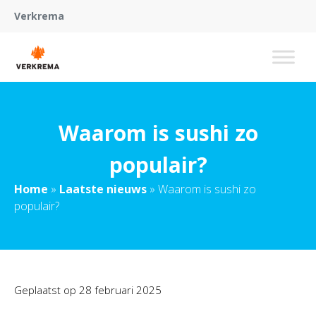
Verkrema
Waarom is sushi zo
populair?
Home
»
Laatste nieuws
»
Waarom is sushi zo
populair?
Geplaatst op
28 februari 2025